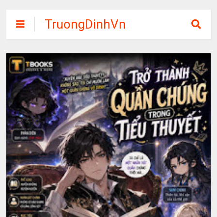
TruongDinhVn
Chia sẽ ebook,
các khóa học,
phần mềm học
tập miễn phí