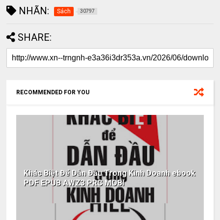
NHÃN:
Sách
30797
SHARE:
RECOMMENDED FOR YOU
Khác Biệt Để Dẫn Đầu Trong Kinh Doanh ebook
PDF EPUB AWZ3 PRC MOBI