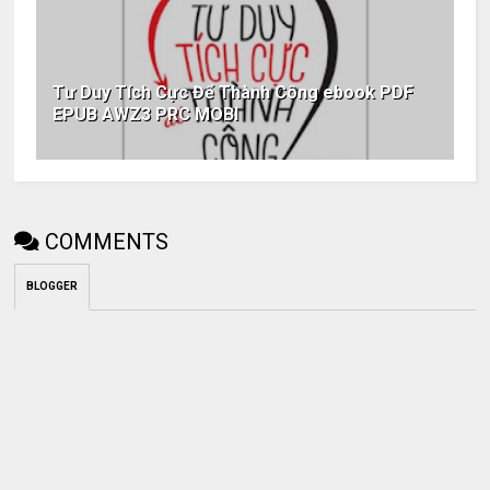
Tư Duy Tích Cực Để Thành Công ebook PDF
EPUB AWZ3 PRC MOBI
COMMENTS
BLOGGER