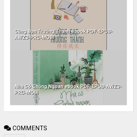
Cùng Bạn Trưởng Thành ebook PDF-EPUB-
AWZ3-PRC-MOBI
Nhà Có Chồng Ngoan ebook PDF-EPUB-AWZ3-
PRC-MOBI
COMMENTS