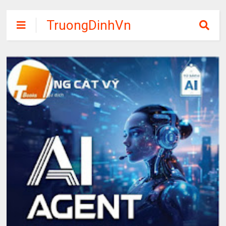
TruongDinhVn
Chia sẽ ebook,
các khóa học,
phần mềm học
tập miễn phí