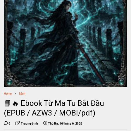
Home
Sách
📘🔥 Ebook Từ Ma Tu Bắt Đầu
(EPUB / AZW3 / MOBI/pdf)
0
Trương Định
Thứ Ba, 16 tháng 6, 2026