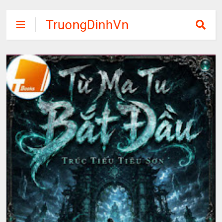
TruongDinhVn
Chia sẽ ebook,
các khóa học,
phần mềm học
tập miễn phí