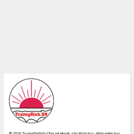
©
2026
TruongDinhVn Chia sẽ ebook, các khóa học, phần mềm học