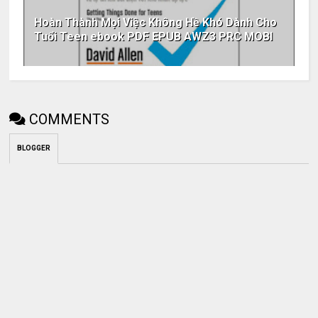
Hoàn Thành Mọi Việc Không Hề Khó Dành Cho
Tuổi Teen ebook PDF EPUB AWZ3 PRC MOBI
COMMENTS
BLOGGER