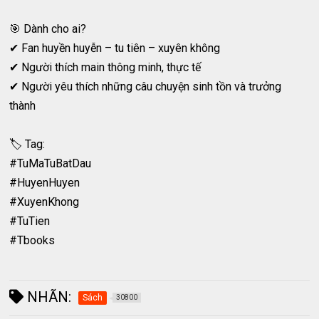
🎯 Dành cho ai?
✔ Fan huyền huyễn – tu tiên – xuyên không
✔ Người thích main thông minh, thực tế
✔ Người yêu thích những câu chuyện sinh tồn và trưởng
thành
🏷️ Tag:
#TuMaTuBatDau
#HuyenHuyen
#XuyenKhong
#TuTien
#Tbooks
NHÃN:
Sách
30800