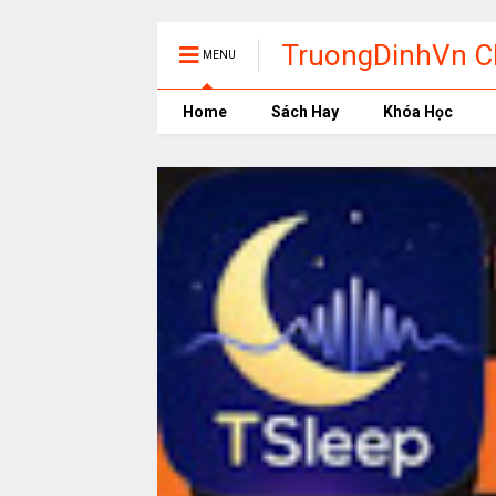
TruongDinhVn Ch
MENU
phần mềm học t
Home
Sách Hay
Khóa Học