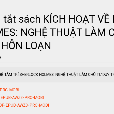
m tắt sách KÍCH HOẠT VỀ
ES: NGHỆ THUẬT LÀM C
I HỖN LOẠN
6
VỀ HỆ TÂM TRÍ SHERLOCK HOLMES: NGHỆ THUẬT LÀM CHỦ TƯ DUY 
-PRC-MOBI
DF-EPUB-AWZ3-PRC-MOBI
 PDF-EPUB-AWZ3-PRC-MOBI