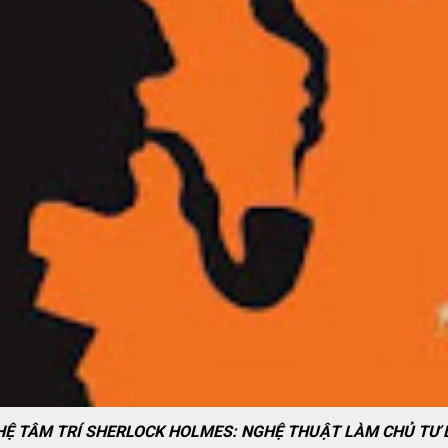
 VỀ HỆ TÂM TRÍ SHERLOCK HOLMES: NGHỆ THUẬT LÀM CHỦ TƯ