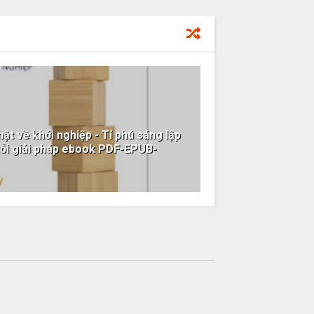
ật về khởi nghiệp - Tỉ phú sáng lập
uỗi giải pháp ebook PDF-EPUB-