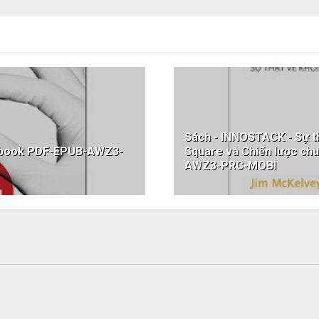
Sách - INNOSTACK - Sự th
 ebook PDF-EPUB-AWZ3-
Square và Chiến lược ch
AWZ3-PRC-MOBI