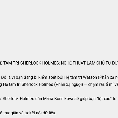
VỀ HỆ TÂM TRÍ SHERLOCK HOLMES: NGHỆ THUẬT LÀM CHỦ TƯ D
 Đó là vì bạn đang bị kiểm soát bởi Hệ tâm trí Watson (Phản xạ nó
ng Hệ tâm trí Sherlock Holmes (Phản xạ nguội) — chậm rãi, tỉ mỉ v
hư Sherlock Holmes của Maria Konnikova sẽ giúp bạn “lột xác” tư
hư giãn và tự kết nối dữ liệu.