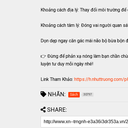
Khoảng cách địa lý: Thay đổi môi trường để c
Khoảng cách tâm lý: Đóng vai người quan sá
Dọn dẹp ngay căn gác mái não bộ bừa bộn đ
👉 Đừng để phản xạ nóng làm bạn chần chừ! 
luyện tư duy mỗi ngày nhé!
Link Tham Khảo:
https://h.nhuttruong.com
NHÃN:
Sách
30797
SHARE: