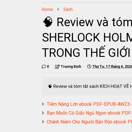
Home
Sách
🧠 Review và tó
SHERLOCK HOLM
TRONG THẾ GIỚ
0
Trương Định
Thứ Tư, 17 tháng 6, 202
🧠 Review và tóm tắt sách KÍCH HOẠT 
Tiềm Năng Lớn ebook PDF-EPUB-AWZ3
Bạn Muốn Có Giấc Ngủ Ngon ebook P
Chánh Niệm Cho Người Bận Rộn ebook