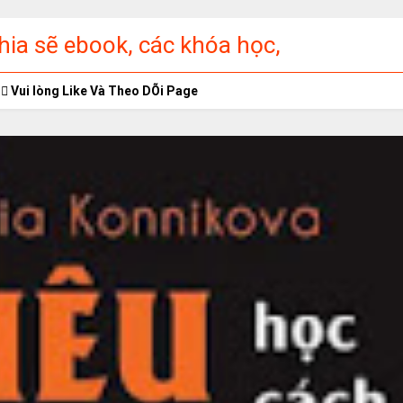
ia sẽ ebook, các khóa học,
ập miễn phí
Vui lòng Like Và Theo DÕi Page