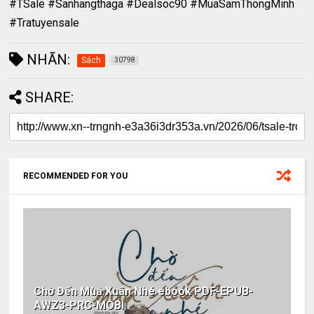
#TSale #Sanhangthaga #Dealsoc90 #MuaSamThongMinh
#Tratuyensale
NHÃN:
Sách
30798
SHARE:
RECOMMENDED FOR YOU
Chờ Đến Mùa Xuân Nhé ebook PDF-EPUB-
AWZ3-PRC-MOBI