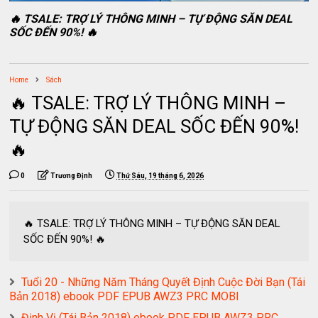
🔥 TSALE: TRỢ LÝ THÔNG MINH – TỰ ĐỘNG SĂN DEAL
SỐC ĐẾN 90%! 🔥
Home
Sách
🔥 TSALE: TRỢ LÝ THÔNG MINH –
TỰ ĐỘNG SĂN DEAL SỐC ĐẾN 90%!
🔥
0
Trương Định
Thứ Sáu, 19 tháng 6, 2026
🔥 TSALE: TRỢ LÝ THÔNG MINH – TỰ ĐỘNG SĂN DEAL
SỐC ĐẾN 90%! 🔥
Tuổi 20 - Những Năm Tháng Quyết Định Cuộc Đời Bạn (Tái
Bản 2018) ebook PDF EPUB AWZ3 PRC MOBI
Định Vị (Tái Bản 2018) ebook PDF EPUB AWZ3 PRC