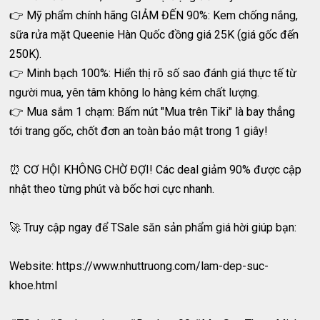
👉 Mỹ phẩm chính hãng GIẢM ĐẾN 90%: Kem chống nắng,
sữa rửa mặt Queenie Hàn Quốc đồng giá 25K (giá gốc đến
250K).
👉 Minh bạch 100%: Hiển thị rõ số sao đánh giá thực tế từ
người mua, yên tâm không lo hàng kém chất lượng.
👉 Mua sắm 1 chạm: Bấm nút "Mua trên Tiki" là bay thẳng
tới trang gốc, chốt đơn an toàn bảo mật trong 1 giây!
⏰ CƠ HỘI KHÔNG CHỜ ĐỢI! Các deal giảm 90% được cập
nhật theo từng phút và bốc hơi cực nhanh.
🚀 Truy cập ngay để TSale săn sản phẩm giá hời giúp bạn:
Website: https://www.nhuttruong.com/lam-dep-suc-
khoe.html