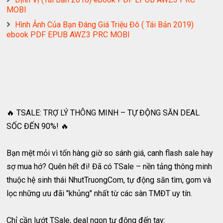
MOBI
Hình Ảnh Của Bạn Đáng Giá Triệu Đô ( Tái Bản 2019)
ebook PDF EPUB AWZ3 PRC MOBI
🔥 TSALE: TRỢ LÝ THÔNG MINH – TỰ ĐỘNG SĂN DEAL
SỐC ĐẾN 90%! 🔥
Bạn mệt mỏi vì tốn hàng giờ so sánh giá, canh flash sale hay
sợ mua hớ? Quên hết đi! Đã có TSale – nền tảng thông minh
thuộc hệ sinh thái NhutTruongCom, tự động săn tìm, gom và
lọc những ưu đãi "khủng" nhất từ các sàn TMĐT uy tín.
Chỉ cần lướt TSale, deal ngon tự động đến tay: