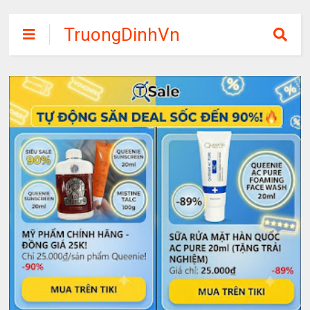
TruongDinhVn
Chia sẽ ebook,
các khóa học,
phần mềm học
tập miễn phí