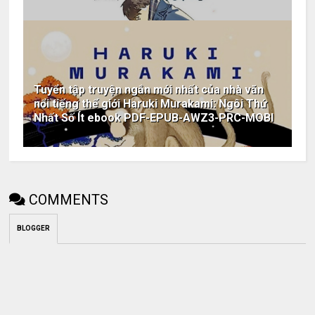
Tuyển tập truyện ngắn mới nhất của nhà văn
nổi tiếng thế giới Haruki Murakami: Ngôi Thứ
Nhất Số Ít ebook PDF-EPUB-AWZ3-PRC-MOBI
COMMENTS
BLOGGER