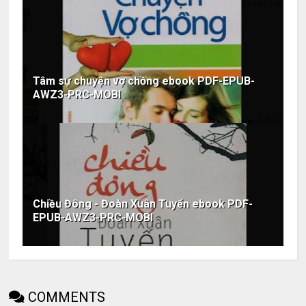
Tâm sự chuyện vợ chồng ebook PDF-EPUB-
AWZ3-PRC-MOBI
Chiều Đông - Đoàn Xuân Tuyến ebook PDF-
EPUB-AWZ3-PRC-MOBI
COMMENTS