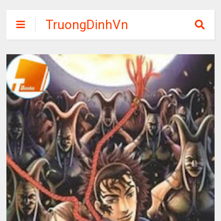
TruongDinhVn
Chia sẽ ebook,
các khóa học,
phần mềm học
tập miễn phí