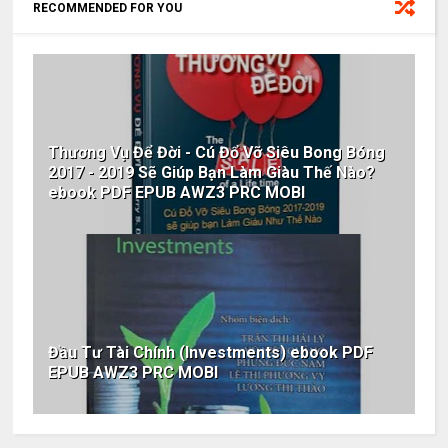
RECOMMENDED FOR YOU
Thương Vụ Để Đời - Cú Đổ Vỡ Siêu Bong Bóng
2017 - 2019 Sẽ Giúp Bạn Làm Giàu Thế Nào?
ebook PDF EPUB AWZ3 PRC MOBI
Đầu Tư Tài Chính (Investments) ebook PDF
EPUB AWZ3 PRC MOBI