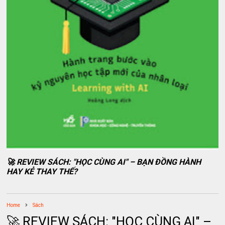
🚀 REVIEW SÁCH: "HỌC CÙNG AI" – BẠN ĐỒNG HÀNH
HAY KẺ THAY THẾ?
Home
Sách
🚀 REVIEW SÁCH: "HỌC CÙNG AI" –