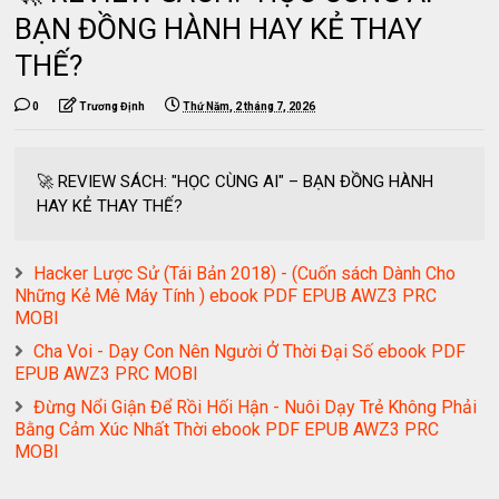
BẠN ĐỒNG HÀNH HAY KẺ THAY
THẾ?
0
Trương Định
Thứ Năm, 2 tháng 7, 2026
🚀 REVIEW SÁCH: "HỌC CÙNG AI" – BẠN ĐỒNG HÀNH
HAY KẺ THAY THẾ?
Hacker Lược Sử (Tái Bản 2018) - (Cuốn sách Dành Cho
Những Kẻ Mê Máy Tính ) ebook PDF EPUB AWZ3 PRC
MOBI
Cha Voi - Dạy Con Nên Người Ở Thời Đại Số ebook PDF
EPUB AWZ3 PRC MOBI
Đừng Nổi Giận Để Rồi Hối Hận - Nuôi Dạy Trẻ Không Phải
Bằng Cảm Xúc Nhất Thời ebook PDF EPUB AWZ3 PRC
MOBI